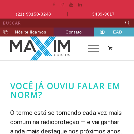
(21) 99150-3248
3439-9017
Nós te ligamos
Contato
EAD
VOCÊ JÁ OUVIU FALAR EM
NORM?
O termo está se tornando cada vez mais
comum na radioproteção — e vai ganhar
ainda mais destaque nos próximos anos.