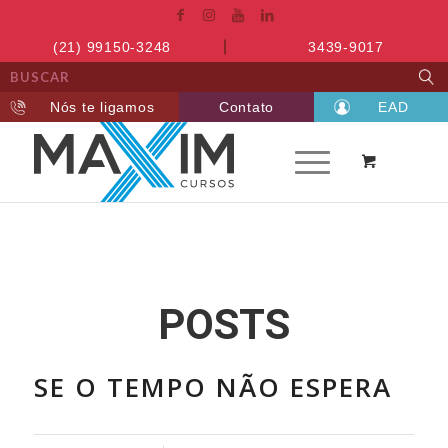
(21) 99150-3248
3439-9017
Nós te ligamos
Contato
EAD
POSTS
SE O TEMPO NÃO ESPERA