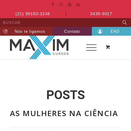
(21) 99150-3248
3439-9017
Nós te ligamos
Contato
EAD
POSTS
AS MULHERES NA CIÊNCIA