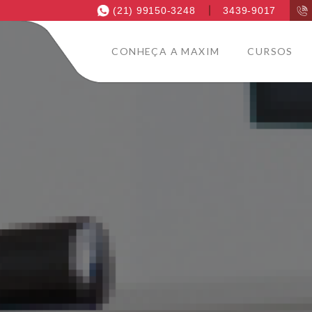
(21) 99150-3248
3439-9017
CONHEÇA A MAXIM
CURSOS