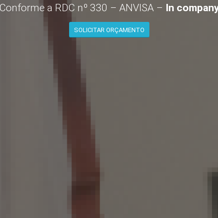
Conforme a RDC nº 330 – ANVISA –
In compan
SOLICITAR ORÇAMENTO